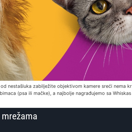
i od nestašluka zabilježite objektivom kamere sreći nema k
ljubimaca (psa ili mačke), a najbolje nagrađujemo sa Whiska
im mrežama