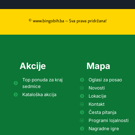
© www.bingobih.ba – Sva prava pridržana!
Akcije
Mapa
Top ponuda za kraj
Oglasi za posao
sedmice
Novosti
Kataloška akcija
Lokacije
Kontakt
Česta pitanja
Programi lojalnosti
Nagradne igre