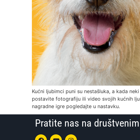
Kućni ljubimci puni su nestašluka, a kada nek
postavite fotografiju ili video svojih kućnih 
nagradne igre pogledajte u nastavku.
Pratite nas na društven