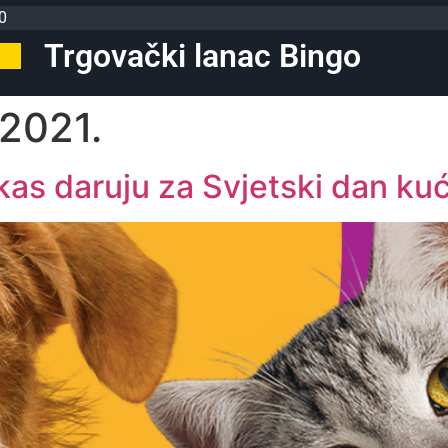
0
Trgovački lanac Bingo
 2021.
kas daruju za Svjetski dan ku