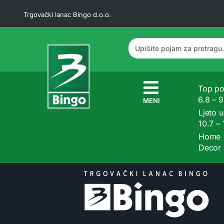
Trgovački lanac Bingo d.o.o.
Top po
6.8 – 
MENI
Ljeto u
10.7 –
Home
Decor