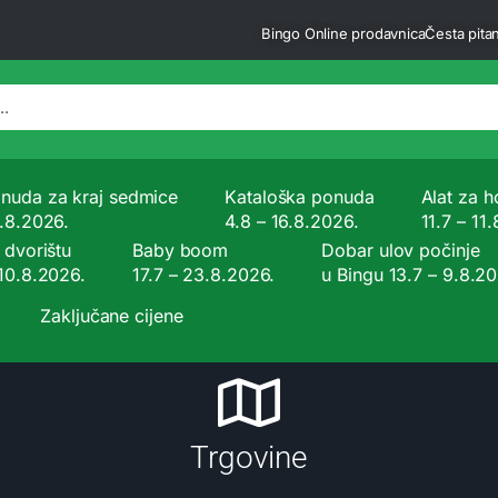
Bingo Online prodavnica
Česta pitan
nuda za kraj sedmice
Kataloška ponuda
Alat za ho
9.8.2026.
4.8 – 16.8.2026.
11.7 – 11
 dvorištu
Baby boom
Dobar ulov počinje
 10.8.2026.
17.7 – 23.8.2026.
u Bingu 13.7 – 9.8.2
Zaključane cijene
Trgovine