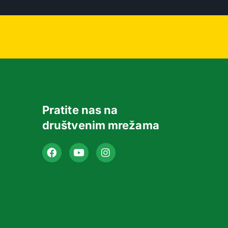
Pratite nas na
društvenim mrežama