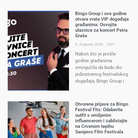
Bingo Group i ove godine
otvara vrata VIP događaja
građanima: Osvojite
ulaznice za koncert Petra
Graše
6. Augusta 2026.
9:07
Nakon što je prošle
godine građanima
omogućila da budu dio
jedinstvenog festivalskog
događaja, Bingo Group i
Otvorene prijave za Bingo
Festival Fits: Odaberite
outfit s omiljenim
influencerom i zablistajte
na Crvenom tepihu
Sarajevo Film Festivala