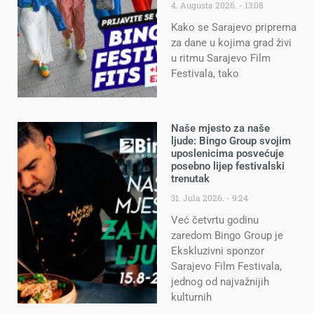
4. Augusta 2026.
13:08
Kako se Sarajevo priprema
za dane u kojima grad živi
u ritmu Sarajevo Film
Festivala, tako
Naše mjesto za naše
ljude: Bingo Group svojim
uposlenicima posvećuje
posebno lijep festivalski
trenutak
31. Jula 2026.
9:24
Već četvrtu godinu
zaredom Bingo Group je
Ekskluzivni sponzor
Sarajevo Film Festivala,
jednog od najvažnijih
kulturnih