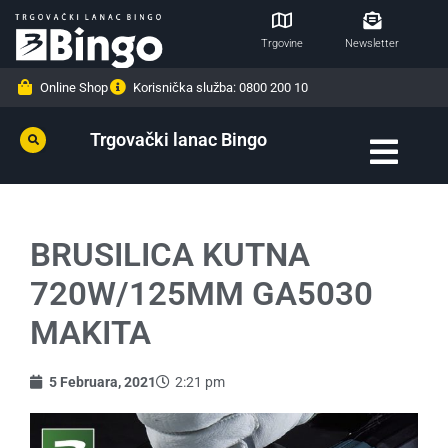
Trgovine
Newsletter
Online Shop
Korisnička služba: 0800 200 10
Trgovački lanac Bingo
BRUSILICA KUTNA
720W/125MM GA5030
MAKITA
5 Februara, 2021
2:21 pm