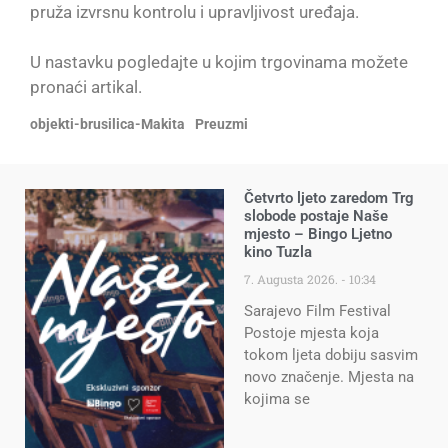
pruža izvrsnu kontrolu i upravljivost uređaja.
U nastavku pogledajte u kojim trgovinama možete
pronaći artikal.
objekti-brusilica-Makita
Preuzmi
Četvrto ljeto zaredom Trg
slobode postaje Naše
mjesto – Bingo Ljetno
kino Tuzla
7. Augusta 2026.
10:34
Sarajevo Film Festival
Postoje mjesta koja
tokom ljeta dobiju sasvim
novo značenje. Mjesta na
kojima se