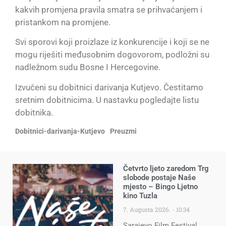
kakvih promjena pravila smatra se prihvaćanjem i
pristankom na promjene.
Svi sporovi koji proizlaze iz konkurencije i koji se ne
mogu riješiti međusobnim dogovorom, podložni su
nadležnom sudu Bosne I Hercegovine.
Izvučeni su dobitnici darivanja Kutjevo. Čestitamo
sretnim dobitnicima. U nastavku pogledajte listu
dobitnika.
Dobitnici-darivanja-Kutjevo
Preuzmi
Četvrto ljeto zaredom Trg
slobode postaje Naše
mjesto – Bingo Ljetno
kino Tuzla
7. Augusta 2026.
10:34
Sarajevo Film Festival