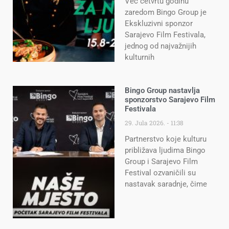
Već četvrtu godinu
zaredom Bingo Group je
Ekskluzivni sponzor
Sarajevo Film Festivala,
jednog od najvažnijih
kulturnih
Bingo Group nastavlja
sponzorstvo Sarajevo Film
Festivala
29. Jula 2026.
11:38
Partnerstvo koje kulturu
približava ljudima Bingo
Group i Sarajevo Film
Festival ozvaničili su
nastavak saradnje, čime