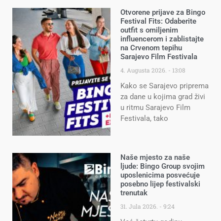
Otvorene prijave za Bingo
Festival Fits: Odaberite
outfit s omiljenim
influencerom i zablistajte
na Crvenom tepihu
Sarajevo Film Festivala
4. Augusta 2026.
13:08
Kako se Sarajevo priprema
za dane u kojima grad živi
u ritmu Sarajevo Film
Festivala, tako
Naše mjesto za naše
ljude: Bingo Group svojim
uposlenicima posvećuje
posebno lijep festivalski
trenutak
31. Jula 2026.
9:24