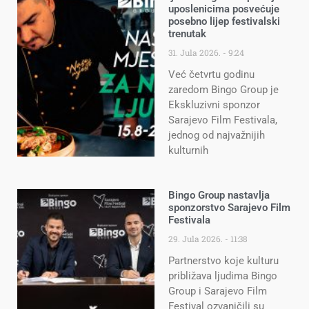
uposlenicima posvećuje
posebno lijep festivalski
trenutak
31. Jula 2026.
9:24
Već četvrtu godinu
zaredom Bingo Group je
Ekskluzivni sponzor
Sarajevo Film Festivala,
jednog od najvažnijih
kulturnih
Bingo Group nastavlja
sponzorstvo Sarajevo Film
Festivala
29. Jula 2026.
11:38
Partnerstvo koje kulturu
približava ljudima Bingo
Group i Sarajevo Film
Festival ozvaničili su