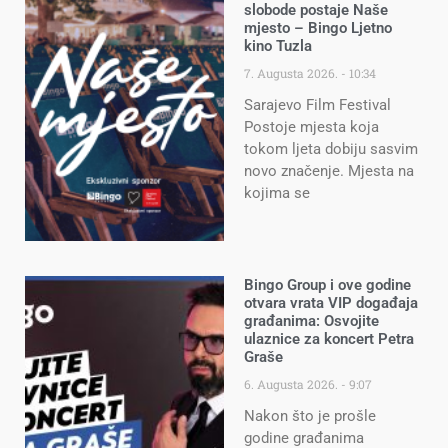
slobode postaje Naše
mjesto – Bingo Ljetno
kino Tuzla
7. Augusta 2026.
10:34
Sarajevo Film Festival
Postoje mjesta koja
tokom ljeta dobiju sasvim
novo značenje. Mjesta na
kojima se
Bingo Group i ove godine
otvara vrata VIP događaja
građanima: Osvojite
ulaznice za koncert Petra
Graše
6. Augusta 2026.
9:07
Nakon što je prošle
godine građanima