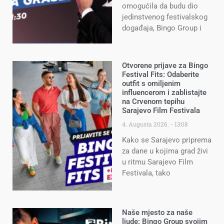
omogućila da budu dio
jedinstvenog festivalskog
događaja, Bingo Group i
Otvorene prijave za Bingo
Festival Fits: Odaberite
outfit s omiljenim
influencerom i zablistajte
na Crvenom tepihu
Sarajevo Film Festivala
4. Augusta 2026.
13:08
Kako se Sarajevo priprema
za dane u kojima grad živi
u ritmu Sarajevo Film
Festivala, tako
Naše mjesto za naše
ljude: Bingo Group svojim