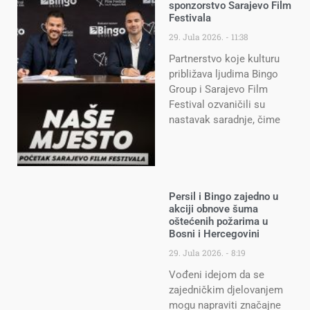
sponzorstvo Sarajevo Film
Festivala
29. Jula 2026.
11:38
Partnerstvo koje kulturu
približava ljudima Bingo
Group i Sarajevo Film
Festival ozvaničili su
nastavak saradnje, čime
Persil i Bingo zajedno u
akciji obnove šuma
oštećenih požarima u
Bosni i Hercegovini
29. Jula 2026.
8:19
Vođeni idejom da se
zajedničkim djelovanjem
mogu napraviti značajne