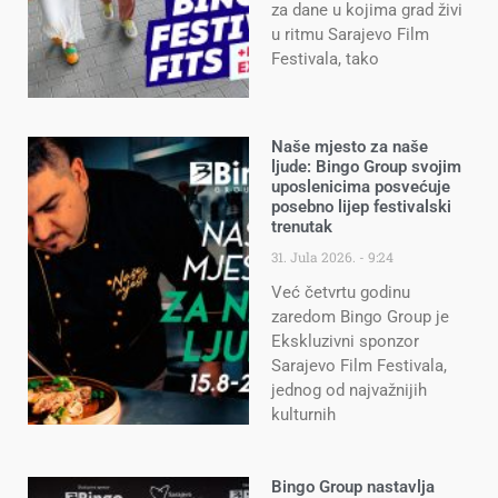
za dane u kojima grad živi
u ritmu Sarajevo Film
Festivala, tako
Naše mjesto za naše
ljude: Bingo Group svojim
uposlenicima posvećuje
posebno lijep festivalski
trenutak
31. Jula 2026.
9:24
Već četvrtu godinu
zaredom Bingo Group je
Ekskluzivni sponzor
Sarajevo Film Festivala,
jednog od najvažnijih
kulturnih
Bingo Group nastavlja