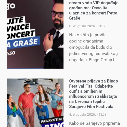
otvara vrata VIP događaja
građanima: Osvojite
ulaznice za koncert Petra
Graše
6. Augusta 2026.
9:07
Nakon što je prošle
godine građanima
omogućila da budu dio
jedinstvenog festivalskog
događaja, Bingo Group i
Otvorene prijave za Bingo
Festival Fits: Odaberite
outfit s omiljenim
influencerom i zablistajte
na Crvenom tepihu
Sarajevo Film Festivala
4. Augusta 2026.
13:08
Kako se Sarajevo priprema