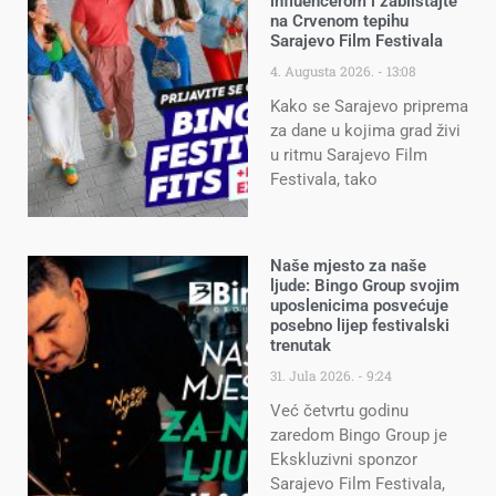
influencerom i zablistajte
na Crvenom tepihu
Sarajevo Film Festivala
4. Augusta 2026.
13:08
Kako se Sarajevo priprema
za dane u kojima grad živi
u ritmu Sarajevo Film
Festivala, tako
Naše mjesto za naše
ljude: Bingo Group svojim
uposlenicima posvećuje
posebno lijep festivalski
trenutak
31. Jula 2026.
9:24
Već četvrtu godinu
zaredom Bingo Group je
Ekskluzivni sponzor
Sarajevo Film Festivala,