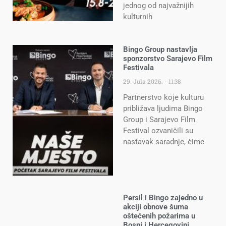
jednog od najvažnijih
kulturnih
Bingo Group nastavlja
sponzorstvo Sarajevo Film
Festivala
29. Jula 2026.
11:38
Partnerstvo koje kulturu
približava ljudima Bingo
Group i Sarajevo Film
Festival ozvaničili su
nastavak saradnje, čime
Persil i Bingo zajedno u
akciji obnove šuma
oštećenih požarima u
Bosni i Hercegovini