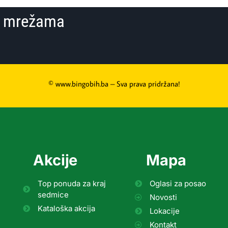
im mrežama
© www.bingobih.ba – Sva prava pridržana!
Akcije
Mapa
Top ponuda za kraj
Oglasi za posao
sedmice
Novosti
Kataloška akcija
Lokacije
Kontakt