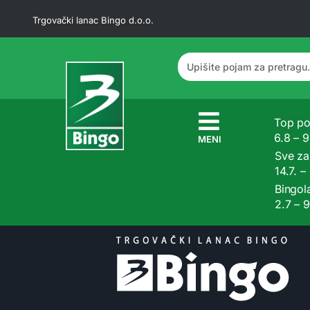
Trgovački lanac Bingo d.o.o.
Top po
6.8 – 
MENI
Sve z
14.7. –
Bingol
2.7 – 