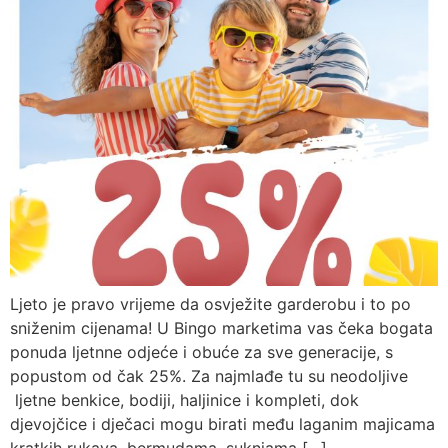
Ljeto je pravo vrijeme da osvježite garderobu i to po
sniženim cijenama! U Bingo marketima vas čeka bogata
ponuda ljetnne odjeće i obuće za sve generacije, s
popustom od čak 25%. Za najmlađe tu su neodoljive
ljetne benkice, bodiji, haljinice i kompleti, dok
djevojčice i dječaci mogu birati među laganim majicama
kratkih rukava, bermudama, suknjama […]