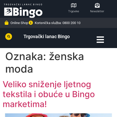
Trgovine
Newsletter
Online Shop
Korisnička služba: 0800 200 10
Trgovački lanac Bingo
Oznaka:
ženska
moda
Veliko sniženje ljetnog
tekstila i obuće u Bingo
marketima!