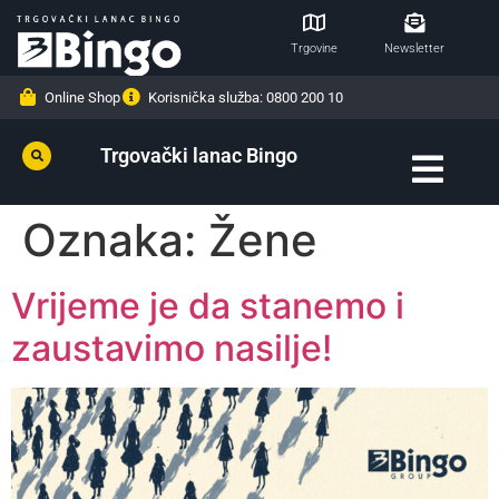
Trgovine
Newsletter
Online Shop
Korisnička služba: 0800 200 10
Trgovački lanac Bingo
Oznaka:
Žene
Vrijeme je da stanemo i
zaustavimo nasilje!