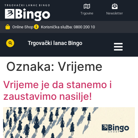
Trgovine
Newsletter
Online Shop
Korisnička služba: 0800 200 10
Trgovački lanac Bingo
Oznaka:
Vrijeme
Vrijeme je da stanemo i
zaustavimo nasilje!