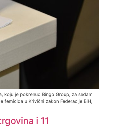
ma, koju je pokrenuo Bingo Group, za sedam
nje femicida u Krivični zakon Federacije BiH,
rgovina i 11