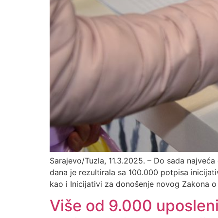
Sarajevo/Tuzla, 11.3.2025. – Do sada najveća
dana je rezultirala sa 100.000 potpisa inicijat
kao i Inicijativi za donošenje novog Zakona o z
Više od 9.000 uposleni