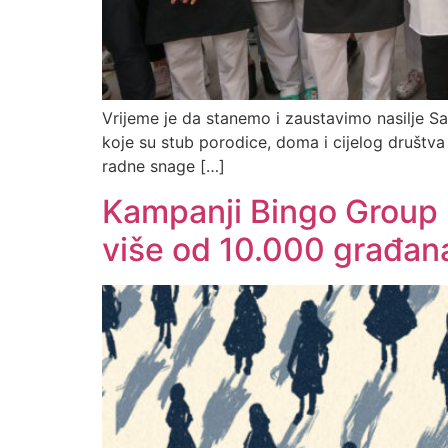
Vrijeme je da stanemo i zaustavimo nasilje Sa
koje su stub porodice, doma i cijelog društva 
radne snage […]
Kampanji Bingo Group p
više od 10.000 građan