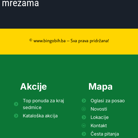
im mrežama
© www.bingobih.ba – Sva prava pridržana!
Akcije
Mapa
Top ponuda za kraj
Oglasi za posao
sedmice
Novosti
Kataloška akcija
Lokacije
Kontakt
Česta pitanja