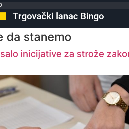
0
Trgovački lanac Bingo
je da stanemo
alo inicijative za strože zako