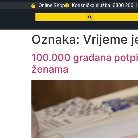
Online Shop
Korisnička služba: 0800 200 1
Oznaka:
Vrijeme 
100.000 građana potpis
ženama