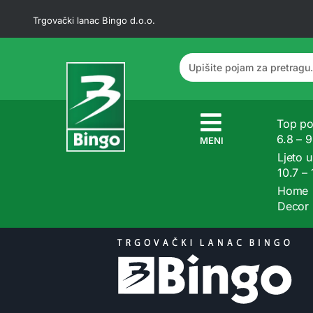
Trgovački lanac Bingo d.o.o.
Top po
6.8 – 
MENI
Ljeto u
10.7 –
Home
Decor