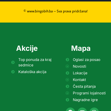
© www.bingobih.ba – Sva prava pridržana!
Akcije
Mapa
Top ponuda za kraj
Oglasi za posao
sedmice
Novosti
Kataloška akcija
Lokacije
Kontakt
Česta pitanja
Programi lojalnosti
Nagradne igre