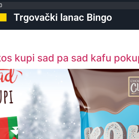
0
Trgovački lanac Bingo
kos kupi sad pa sad kafu poku