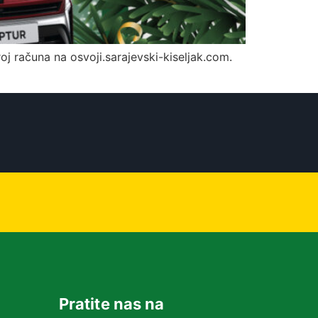
broj računa na osvoji.sarajevski-kiseljak.com.
Pratite nas na