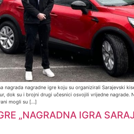
a nagrada nagradne igre koju su organizirali Sarajevski kise
r, dok su i brojni drugi učesnici osvojili vrijedne nagrade.
vani mogli su […]
GRE „NAGRADNA IGRA SARAJE