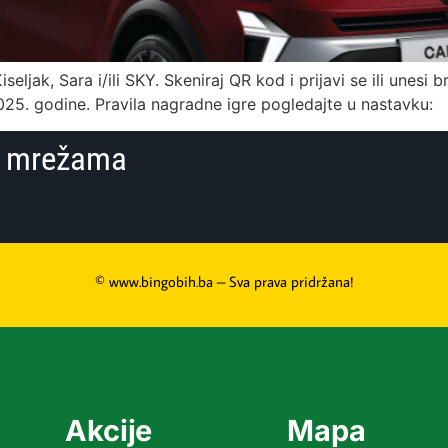
eljak, Sara i/ili SKY. Skeniraj QR kod i prijavi se ili unesi 
2025. godine. Pravila nagradne igre pogledajte u nastavku:
im mrežama
© www.bingobih.ba – Sva prava pridržana!
Akcije
Mapa