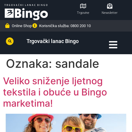
Trgovine
Newsletter
Online Shop
Korisnička služba: 0800 200 10
Trgovački lanac Bingo
Oznaka:
sandale
Veliko sniženje ljetnog
tekstila i obuće u Bingo
marketima!