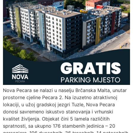
Nova Pecara se nalazi u naselju Brčanska Malta, unutar
prostorne cjeline Pecara 2. Na izuzetno atraktivnoj
lokaciji, u užoj gradskoj jezgri Tuzle, Nova Pecara
donosi savremeno iskustvo stanovanja i vrhunski
kvalitet življenja. Objekat čini 5 lamela različitih
spratnosti, sa ukupno 176 stambenih jedinica – 20
garsonjera, 106 dvosobnih, 36 trosobnih, 14 petosobnih.