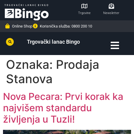
Trgovine
Newsletter
Online Shop
Korisnička služba: 0800 200 10
Trgovački lanac Bingo
Oznaka:
Prodaja
Stanova
Nova Pecara: Prvi korak ka
najvišem standardu
življenja u Tuzli!