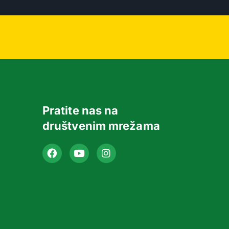
Pratite nas na
društvenim mrežama