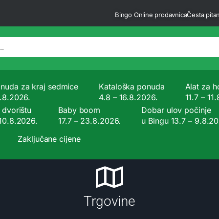
Bingo Online prodavnica
Česta pitan
nuda za kraj sedmice
Kataloška ponuda
Alat za ho
9.8.2026.
4.8 – 16.8.2026.
11.7 – 11
 dvorištu
Baby boom
Dobar ulov počinje
 10.8.2026.
17.7 – 23.8.2026.
u Bingu 13.7 – 9.8.2
Zaključane cijene
Trgovine