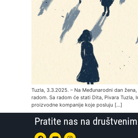
Tuzla, 3.3.2025. – Na Međunarodni dan žena, 8
radom. Sa radom će stati Dita, Pivara Tuzla, I
proizvodne kompanije koje posluju […]
Pratite nas na društven