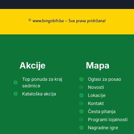
© www.bingobih.ba – Sva prava pridržana!
Akcije
Mapa
Top ponuda za kraj
Oglasi za posao
sedmice
Novosti
Kataloška akcija
Lokacije
Kontakt
Česta pitanja
Programi lojalnosti
Nagradne igre