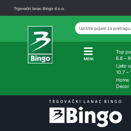
Trgovački lanac Bingo d.o.o.
Top po
6.8 – 
MENI
Ljeto u
10.7 –
Home
Decor