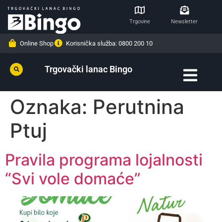
Trgovine
Newsletter
Online Shop
Korisnička služba: 0800 200 10
Trgovački lanac Bingo
Oznaka:
Perutnina
Ptuj
Pravila programa lojalnosti
“Svi vole domaće”