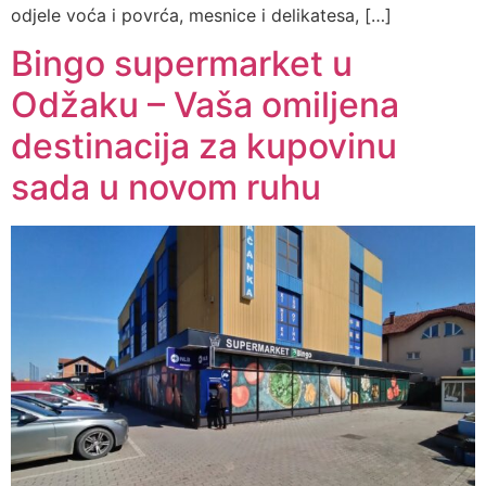
odjele voća i povrća, mesnice i delikatesa, […]
Bingo supermarket u
Odžaku – Vaša omiljena
destinacija za kupovinu
sada u novom ruhu