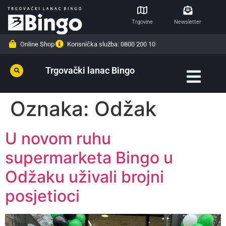
Trgovine
Newsletter
Online Shop
Korisnička služba: 0800 200 10
Trgovački lanac Bingo
Oznaka:
Odžak
U novom ruhu
supermarketa Bingo u
Odžaku uživali brojni
posjetioci