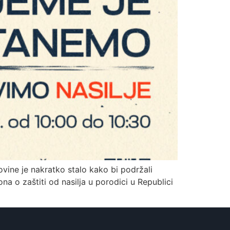
vine je nakratko stalo kako bi podržali
na o zaštiti od nasilja u porodici u Republici