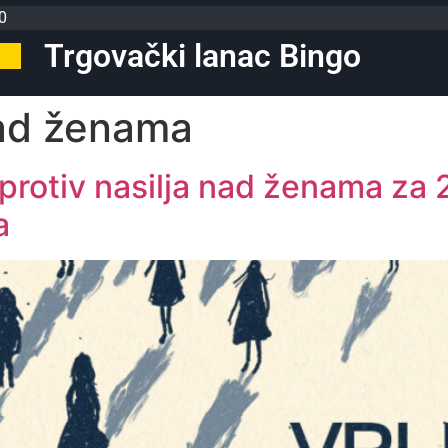
0
Trgovački lanac Bingo
nad ženama
rotiv nasilja nad ženama za 2
a