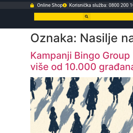
Online Shop
Korisnička služba: 0800 200 1
Oznaka:
Nasilje 
Kampanji Bingo Group p
više od 10.000 građan