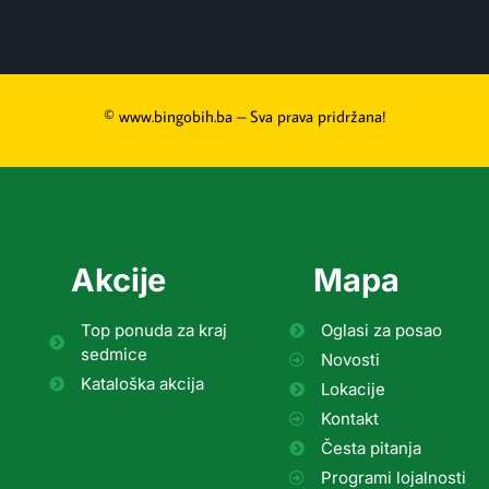
© www.bingobih.ba – Sva prava pridržana!
Akcije
Mapa
Top ponuda za kraj
Oglasi za posao
sedmice
Novosti
Kataloška akcija
Lokacije
Kontakt
Česta pitanja
Programi lojalnosti