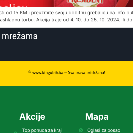
ti od 15 KM i preuzmite svoju dobitnu grebalicu na info pu
ashladnu torbu. Akcija traje od 4. 10. do 25. 10. 2024. ili do
im mrežama
© www.bingobih.ba – Sva prava pridržana!
Akcije
Mapa
Top ponuda za kraj
Oglasi za posao