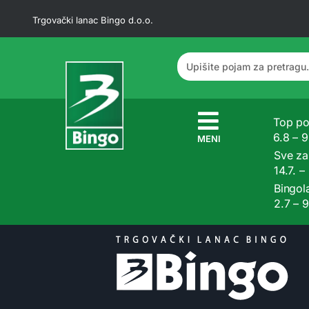
Trgovački lanac Bingo d.o.o.
Top po
6.8 – 
MENI
Sve z
14.7. –
Bingol
2.7 – 