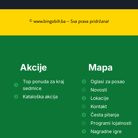
© www.bingobih.ba – Sva prava pridržana!
Akcije
Mapa
Top ponuda za kraj
Oglasi za posao
sedmice
Novosti
Kataloška akcija
Lokacije
Kontakt
Česta pitanja
Programi lojalnosti
Nagradne igre