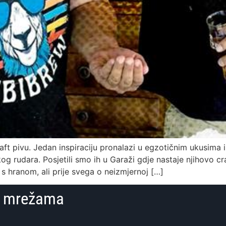
 pivu. Jedan inspiraciju pronalazi u egzotičnim ukusima i
 rudara. Posjetili smo ih u Garaži gdje nastaje njihovo cra
 s hranom, ali prije svega o neizmjernoj […]
im mrežama