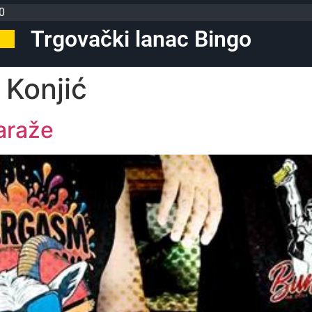
0
Trgovački lanac Bingo
 Konjić
Garaže