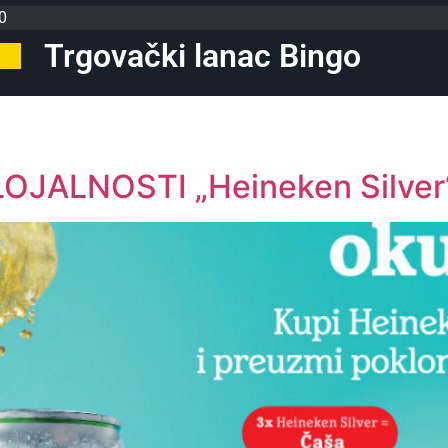
0
Trgovački lanac Bingo
n
JALNOSTI „Heineken Silver