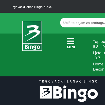
Trgovački lanac Bingo d.o.o.
Top po
6.8 – 
MENI
Ljeto u
10.7 –
Home
Decor