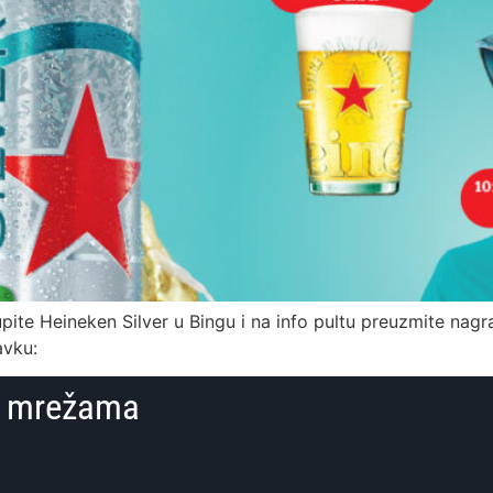
ite Heineken Silver u Bingu i na info pultu preuzmite nagradu
avku:
im mrežama