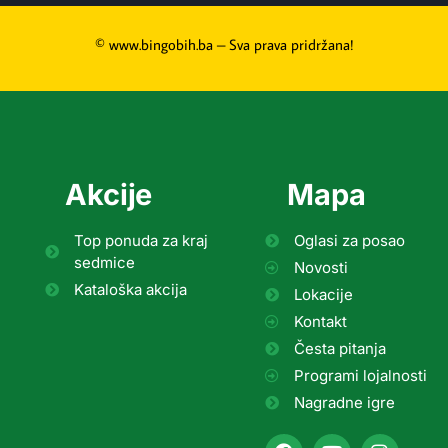
© www.bingobih.ba – Sva prava pridržana!
Akcije
Mapa
Top ponuda za kraj
Oglasi za posao
sedmice
Novosti
Kataloška akcija
Lokacije
Kontakt
Česta pitanja
Programi lojalnosti
Nagradne igre