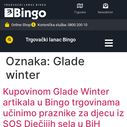
Trgovine
Newsletter
Online Shop
Korisnička služba: 0800 200 10
Trgovački lanac Bingo
Oznaka:
Glade
winter
Kupovinom Glade Winter
artikala u Bingo trgovinama
učinimo praznike za djecu iz
SOS Dječijih sela u BiH