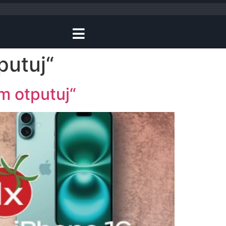
putuj“
im otputuj“