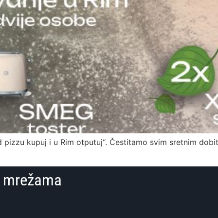
d pizzu kupuj i u Rim otputuj“. Čestitamo svim sretnim dob
im mrežama