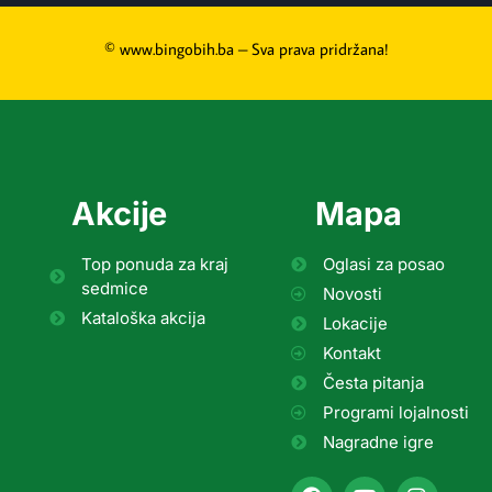
© www.bingobih.ba – Sva prava pridržana!
Akcije
Mapa
Top ponuda za kraj
Oglasi za posao
sedmice
Novosti
Kataloška akcija
Lokacije
Kontakt
Česta pitanja
Programi lojalnosti
Nagradne igre