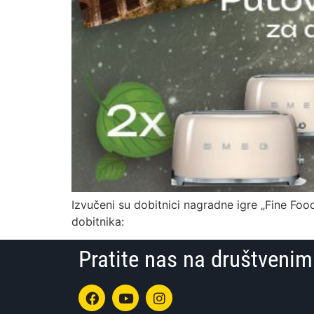
Izvučeni su dobitnici nagradne igre „Fine Foo
dobitnika:
Pratite nas na društven