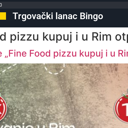
0
Trgovački lanac Bingo
d pizzu kupuj i u Rim ot
 „Fine Food pizzu kupuj i u R