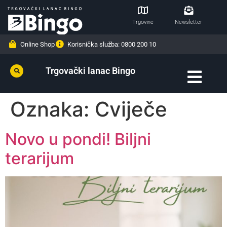
Trgovine
Newsletter
Online Shop
Korisnička služba: 0800 200 10
Trgovački lanac Bingo
Oznaka:
Cviječe
Novo u pondi! Biljni
terarijum