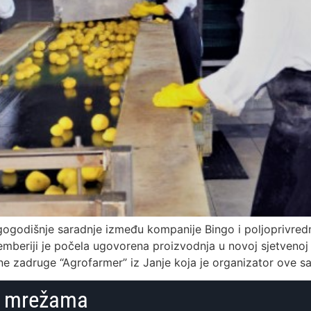
gogodišnje saradnje između kompanije Bingo i poljoprivredn
eriji je počela ugovorena proizvodnja u novoj sjetvenoj s
dne zadruge “Agrofarmer” iz Janje koja je organizator ove s
im mrežama