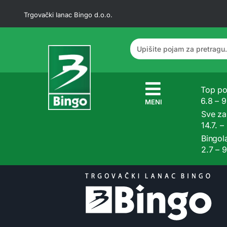
Trgovački lanac Bingo d.o.o.
Top po
6.8 – 
MENI
Sve z
14.7. –
Bingol
2.7 – 