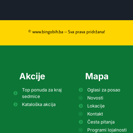
© www.bingobih.ba – Sva prava pridržana!
Akcije
Mapa
Top ponuda za kraj
Oglasi za posao
sedmice
Novosti
Kataloška akcija
Lokacije
Kontakt
Česta pitanja
Programi lojalnosti