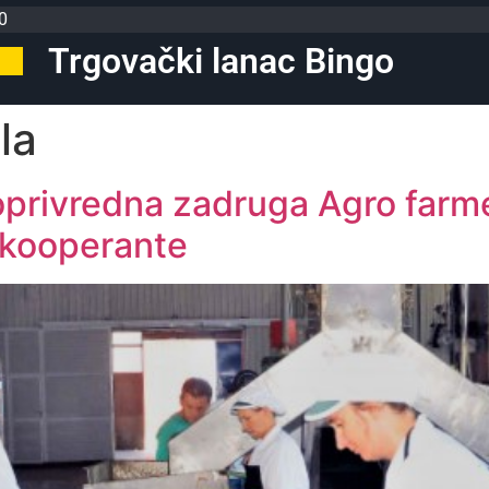
0
Trgovački lanac Bingo
la
oprivredna zadruga Agro farme
 kooperante