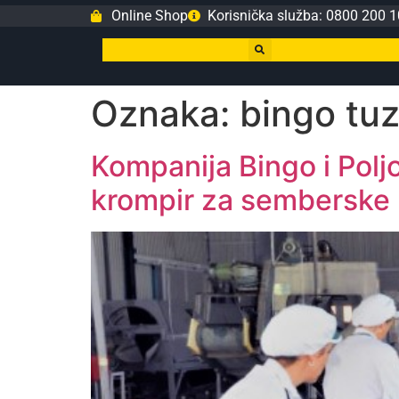
Online Shop
Korisnička služba: 0800 200 1
Oznaka:
bingo tuz
Kompanija Bingo i Polj
krompir za semberske