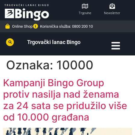
Trgovine
Newsletter
Online Shop
Korisnička služba: 0800 200 10
Trgovački lanac Bingo
Oznaka:
10000
Kampanji Bingo Group
protiv nasilja nad ženama
za 24 sata se pridužilo više
od 10.000 građana