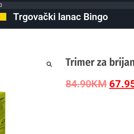
0
Trgovački lanac Bingo
Trimer za brija
84.90
KM
67.9