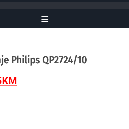
nje Philips QP2724/10
5
KM