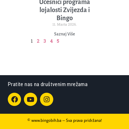
Učesnici programa
lojalosti Zvijezda i
Bingo
11. Marta 2026.
Saznaj Više
1
2
3
4
5
Pratite nas na društvenim mrežama
© www.bingobih.ba – Sva prava pridržana!