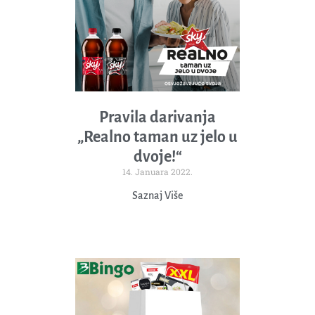
Pravila darivanja
„Realno taman uz jelo u
dvoje!“
14. Januara 2022.
Saznaj Više