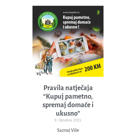
Pravila natječaja
“Kupuj pametno,
spremaj domaće i
ukusno”
9. Oktobra 2021.
Saznaj Više