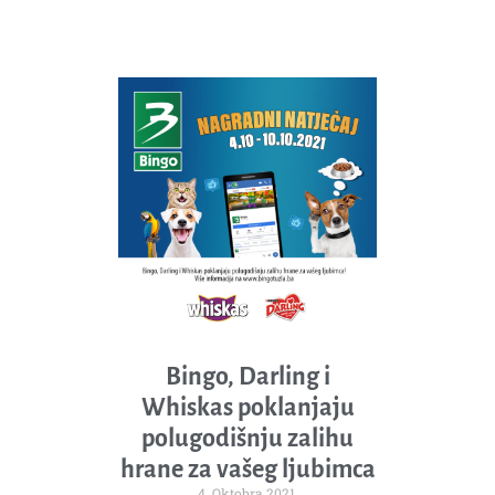
Bingo, Darling i
Whiskas poklanjaju
polugodišnju zalihu
hrane za vašeg ljubimca
4. Oktobra 2021.