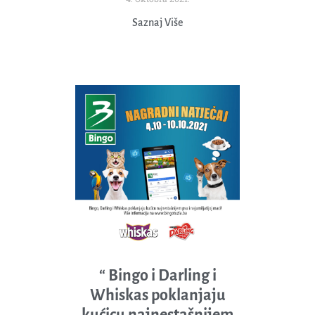
Saznaj Više
“ Bingo i Darling i
Whiskas poklanjaju
kućicu najnestašnijem