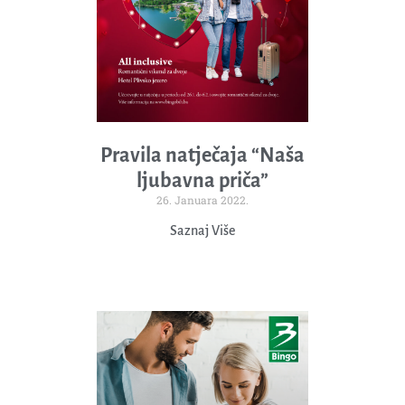
Pravila natječaja “Naša
ljubavna priča”
26. Januara 2022.
Saznaj Više