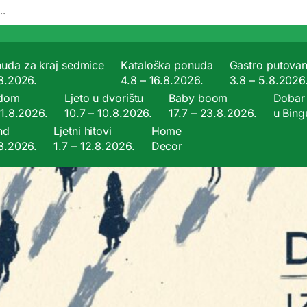
uda za kraj sedmice
Kataloška ponuda
Gastro putovan
.8.2026.
4.8 – 16.8.2026.
3.8 – 5.8.2026
 dom
Ljeto u dvorištu
Baby boom
Dobar 
21.8.2026.
10.7 – 10.8.2026.
17.7 – 23.8.2026.
u Bing
nd
Ljetni hitovi
Home
.8.2026.
1.7 – 12.8.2026.
Decor