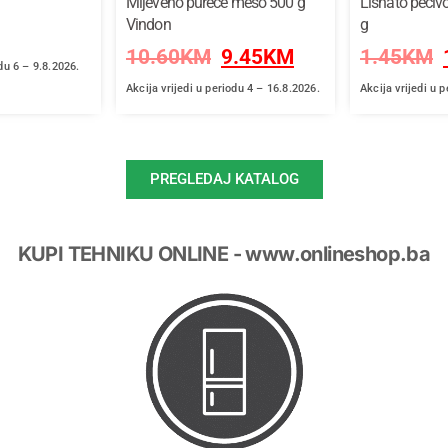
Mljeveno pureće meso 500 g
Lisnato peciv
Vindon
g
10.60
KM
9.45
KM
1.45
KM
odu 6 – 9.8.2026.
Akcija vrijedi u periodu 4 – 16.8.2026.
Akcija vrijedi u 
PREGLEDAJ KATALOG
KUPI TEHNIKU ONLINE - www.onlineshop.ba