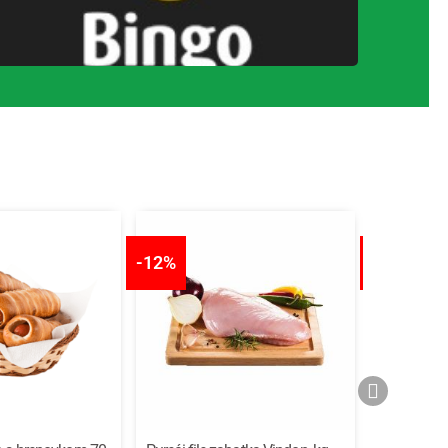
-12%
-11%