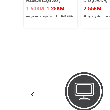
lata, kg
Kukuruzni baget 200 g
Crno grožđe, kg
KM
1.60
KM
1.25
KM
2.55
KM
4 – 16.2026.
Akcija vrijedi u periodu 4 – 16.8.2026.
Akcija vrijedi u peri