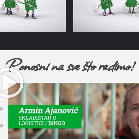
Ponosni na sve što radimo!
35
35