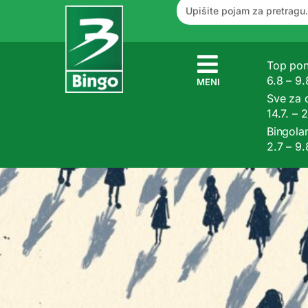
Top pon
6.8 – 9
MENI
Sve za
14.7. – 
Bingola
2.7 – 9