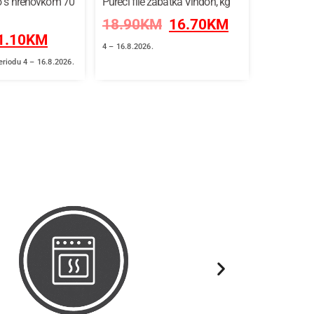
o s hrenovkom 70
Pureći file zabatka Vindon, kg
Lijena pita
18.90
KM
16.70
KM
8.95
K
1.10
KM
4 – 16.8.2026.
Akcija vrijed
periodu 4 – 16.8.2026.