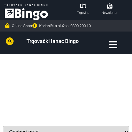
Trgovine
Newsletter
Online Shop
Korisnička služba: 0800 200 10
Trgovački lanac Bingo
Odaberite vašu Bingo trgovinu