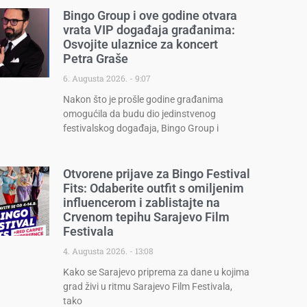
Bingo Group i ove godine otvara
vrata VIP događaja građanima:
Osvojite ulaznice za koncert
Petra Graše
6. Augusta 2026.
9:07
Nakon što je prošle godine građanima
omogućila da budu dio jedinstvenog
festivalskog događaja, Bingo Group i
Otvorene prijave za Bingo Festival
Fits: Odaberite outfit s omiljenim
influencerom i zablistajte na
Crvenom tepihu Sarajevo Film
Festivala
4. Augusta 2026.
13:08
Kako se Sarajevo priprema za dane u kojima
grad živi u ritmu Sarajevo Film Festivala,
tako