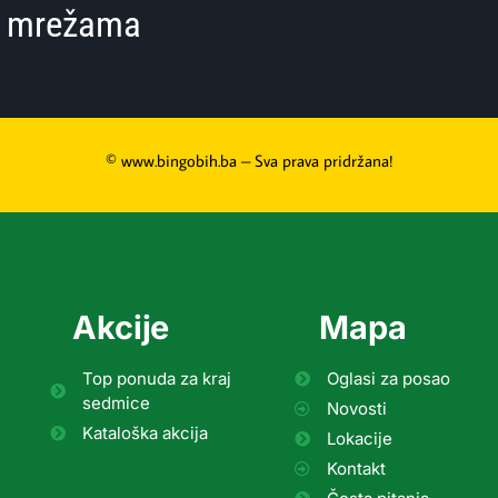
im mrežama
© www.bingobih.ba – Sva prava pridržana!
Akcije
Mapa
Top ponuda za kraj
Oglasi za posao
sedmice
Novosti
Kataloška akcija
Lokacije
Kontakt