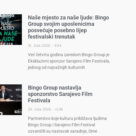
Naše mjesto za naše ljude: Bingo
Group svojim uposlenicima
posvećuje posebno lijep
festivalski trenutak
31. Jula 2026.
9:24
Već četvrtu godinu zaredom Bingo Group je
Ekskluzivni sponzor Sarajevo Film Festivala,
jednog od najvažnijih kulturnih
Bingo Group nastavlja
sponzorstvo Sarajevo Film
Festivala
29. Jula 2026.
11:38
Partnerstvo koje kulturu približava ljudima
Bingo Group i Sarajevo Film Festival
ozvaničili su nastavak saradnje, čime