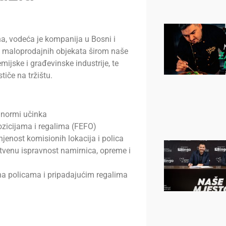
a, vodeća je kompanija u Bosni i
0 maloprodajnih objekata širom naše
mijske i građevinske industrije, te
tiče na tržištu.
i normi učinka
ozicijama i regalima (FEFO)
enost komisionih lokacija i polica
stvenu ispravnost namirnica, opreme i
na policama i pripadajućim regalima