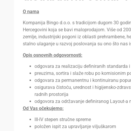
O nama
Kompanija Bingo d.o.o. s tradicijom dugom 30 godin
Hercegovini koja se bavi maloprodajom. Više od 20
zemlje, industrijski pogoni iz oblasti prehrambene, he
stalno ulaganje u razvoj poslovanja su ono što nas is
Opis osnovnih odgovornosti:
odgovara za realizaciju definiranih standarda 
preuzima, sortira i slaže robu po komisionim p
odgovara za permanentnu i kontinuiranu popunj
osigurava čistoću, urednost i higijensko-zdrav
radnih prostorija
odgovora za održavanje definiranog Layout-a 
Od Vas očekujemo:
III-IV stepen stručne spreme
položen ispit za upravljanje viljuškarom