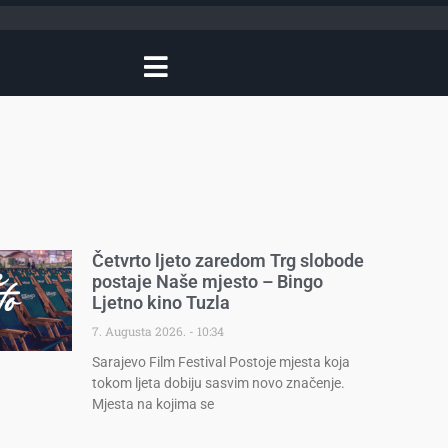
Četvrto ljeto zaredom Trg slobode
postaje Naše mjesto – Bingo
Ljetno kino Tuzla
7. Augusta 2026.
10:34
Sarajevo Film Festival Postoje mjesta koja
tokom ljeta dobiju sasvim novo značenje.
Mjesta na kojima se