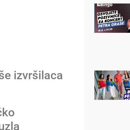
še izvršilaca
čko
Tuzla