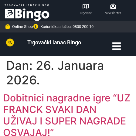
Trgovine
Newsletter
Online Shop
Korisnička služba: 0800 200 10
Trgovački lanac Bingo
Dan:
26. Januara
2026.
Dobitnici nagradne igre “UZ
FRANCK SVAKI DAN
UŽIVAJ I SUPER NAGRADE
OSVAJAJ!”