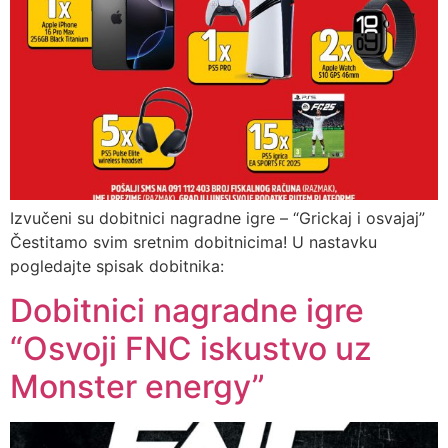
Izvučeni su dobitnici nagradne igre – “Grickaj i osvajaj”
Čestitamo svim sretnim dobitnicima! U nastavku
pogledajte spisak dobitnika:
Dobitnici nagradne igre
“Osvoji FNC iskustvo uz
Monster energy”