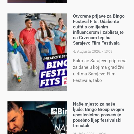
Otvorene prijave za Bingo
Festival Fits: Odaberite
outfit s omiljenim
influencerom i zablistajte
na Crvenom tepihu
Sarajevo Film Festivala
4. Augusta 2026.
13:08
Kako se Sarajevo priprema
za dane u kojima grad živi
u ritmu Sarajevo Film
Festivala, tako
Naše mjesto za naše
ljude: Bingo Group svojim
uposlenicima posvećuje
posebno lijep festivalski
trenutak
31. Jula 2026.
9:24