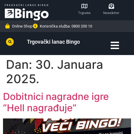
Trgovine
Newsletter
Online Shop
Korisnička služba: 0800 200 10
Trgovački lanac Bingo
Dan:
30. Januara
2025.
Dobitnici nagradne igre
“Hell nagrađuje”