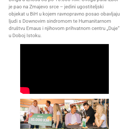
je pao na Zmajevo srce – jedini ugostiteljski
objekat u BiH u kojem ravnopravno posao obavljaju
ljudi s Downovim sindromom te Humanitarnom
društvu Emaus i njihovom prihvatnom centru „Duje“
u Doboj Istoku.