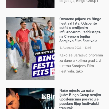
događaja, Bingo Group i
Otvorene prijave za Bingo
Festival Fits: Odaberite
outfit s omiljenim
influencerom i zablistajte
na Crvenom tepihu
Sarajevo Film Festivala
4. Augusta 2026.
13:08
Kako se Sarajevo priprema
za dane u kojima grad živi
u ritmu Sarajevo Film
Festivala, tako
Naše mjesto za naše
ljude: Bingo Group svojim
uposlenicima posvećuje
posebno lijep festivalski
trenutak