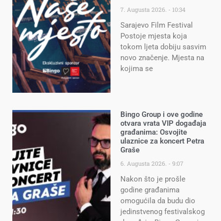
7. Augusta 2026.
10:34
Sarajevo Film Festival
Postoje mjesta koja
tokom ljeta dobiju sasvim
novo značenje. Mjesta na
kojima se
Bingo Group i ove godine
otvara vrata VIP događaja
građanima: Osvojite
ulaznice za koncert Petra
Graše
6. Augusta 2026.
9:07
Nakon što je prošle
godine građanima
omogućila da budu dio
jedinstvenog festivalskog