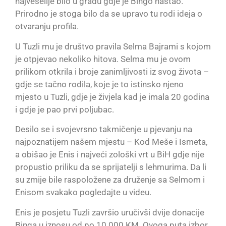
najveselije bilo u gradu gdje je Bingo nastao.
Prirodno je stoga bilo da se upravo tu rodi ideja o
otvaranju profila.
U Tuzli mu je društvo pravila Selma Bajrami s kojom
je otpjevao nekoliko hitova. Selma mu je ovom
prilikom otkrila i broje zanimljivosti iz svog života –
gdje se tačno rodila, koje je to istinsko njeno
mjesto u Tuzli, gdje je živjela kad je imala 20 godina
i gdje je pao prvi poljubac.
Desilo se i svojevrsno takmičenje u pjevanju na
najpoznatijem našem mjestu – Kod Meše i Ismeta,
a obišao je Enis i najveći zološki vrt u BiH gdje nije
propustio priliku da se sprijatelji s lehmurima. Da li
su zmije bile raspoložene za druženje sa Selmom i
Enisom svakako pogledajte u videu.
Enis je posjetu Tuzli završio uručivši dvije donacije
Binga u iznosu od po 10.000 KM. Ovoga puta izbor