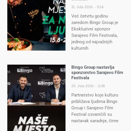
31. Jula 2026.
9:24
Već četvrtu godinu
zaredom Bingo Group je
Ekskluzivni sponzor
Sarajevo Film Festivala,
jednog od najvažnijih
kulturnih
Bingo Group nastavlja
sponzorstvo Sarajevo Film
Festivala
29. Jula 2026.
11:38
Partnerstvo koje kulturu
približava ljudima Bingo
Group i Sarajevo Film
Festival ozvaničili su
nastavak saradnje, čime