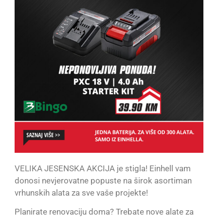
VELIKA JESENSKA AKCIJA je stigla! Einhell vam
donosi nevjerovatne popuste na širok asortiman
vrhunskih alata za sve vaše projekte!
Planirate renovaciju doma? Trebate nove alate za