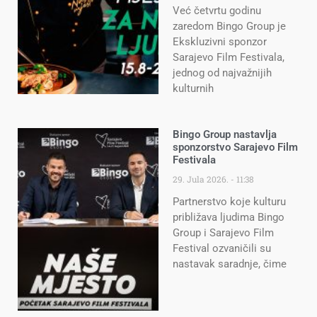
Već četvrtu godinu
zaredom Bingo Group je
Ekskluzivni sponzor
Sarajevo Film Festivala,
jednog od najvažnijih
kulturnih
Bingo Group nastavlja
sponzorstvo Sarajevo Film
Festivala
29. Jula 2026.
11:38
Partnerstvo koje kulturu
približava ljudima Bingo
Group i Sarajevo Film
Festival ozvaničili su
nastavak saradnje, čime