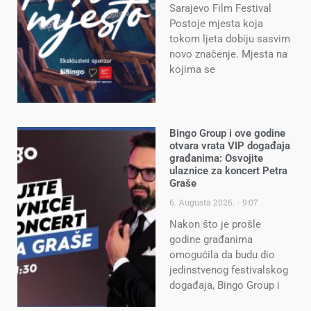
Sarajevo Film Festival
Postoje mjesta koja
tokom ljeta dobiju sasvim
novo značenje. Mjesta na
kojima se
Bingo Group i ove godine
otvara vrata VIP događaja
građanima: Osvojite
ulaznice za koncert Petra
Graše
6. Augusta 2026.
9:07
Nakon što je prošle
godine građanima
omogućila da budu dio
jedinstvenog festivalskog
događaja, Bingo Group i