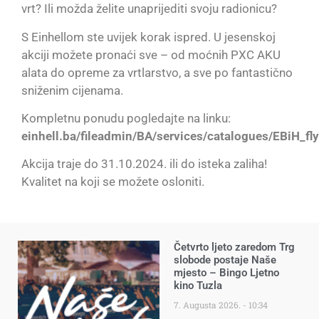
vrt? Ili možda želite unaprijediti svoju radionicu?
S Einhellom ste uvijek korak ispred. U jesenskoj
akciji možete pronaći sve – od moćnih PXC AKU
alata do opreme za vrtlarstvo, a sve po fantastično
sniženim cijenama.
Kompletnu ponudu pogledajte na linku:
einhell.ba/fileadmin/BA/services/catalogues/EBiH_
Akcija traje do 31.10.2024. ili do isteka zaliha!
Kvalitet na koji se možete osloniti.
Četvrto ljeto zaredom Trg
slobode postaje Naše
mjesto – Bingo Ljetno
kino Tuzla
7. Augusta 2026.
10:34