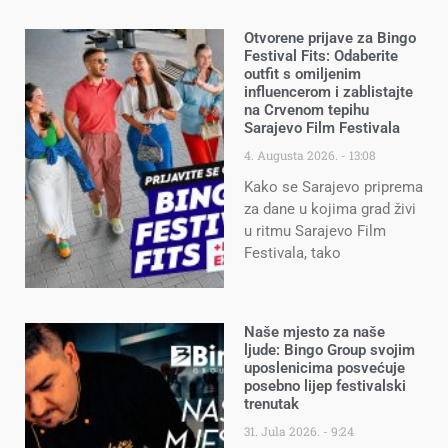
Otvorene prijave za Bingo
Festival Fits: Odaberite
outfit s omiljenim
influencerom i zablistajte
na Crvenom tepihu
Sarajevo Film Festivala
4. Augusta 2026.
13:08
Kako se Sarajevo priprema
za dane u kojima grad živi
u ritmu Sarajevo Film
Festivala, tako
Naše mjesto za naše
ljude: Bingo Group svojim
uposlenicima posvećuje
posebno lijep festivalski
trenutak
31. Jula 2026.
9:24