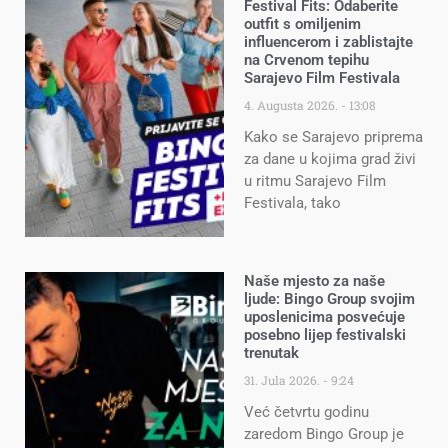
Festival Fits: Odaberite
outfit s omiljenim
influencerom i zablistajte
na Crvenom tepihu
Sarajevo Film Festivala
4. Augusta 2026.
13:08
Kako se Sarajevo priprema
za dane u kojima grad živi
u ritmu Sarajevo Film
Festivala, tako
Naše mjesto za naše
ljude: Bingo Group svojim
uposlenicima posvećuje
posebno lijep festivalski
trenutak
31. Jula 2026.
9:24
Već četvrtu godinu
zaredom Bingo Group je