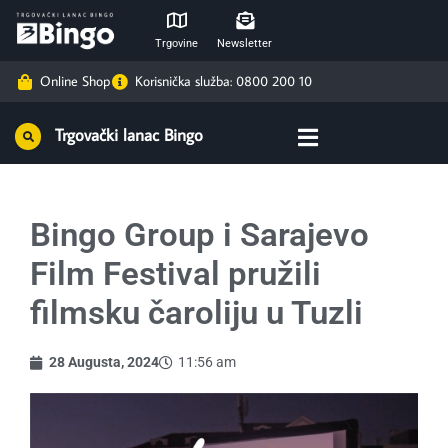
Trgovine
Newsletter
Online Shop
Korisnička služba: 0800 200 10
Trgovački lanac Bingo
Bingo Group i Sarajevo
Film Festival pružili
filmsku čaroliju u Tuzli
28 Augusta, 2024
11:56 am