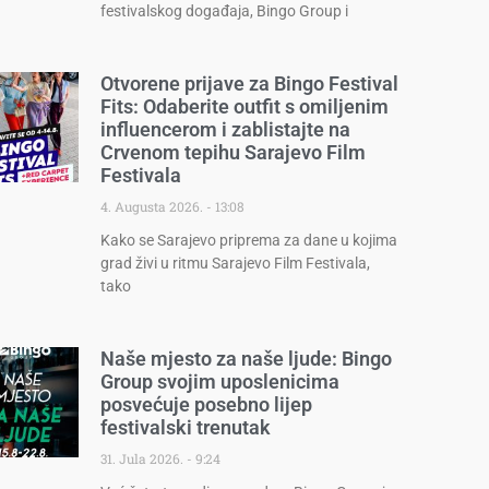
festivalskog događaja, Bingo Group i
Otvorene prijave za Bingo Festival
Fits: Odaberite outfit s omiljenim
influencerom i zablistajte na
Crvenom tepihu Sarajevo Film
Festivala
4. Augusta 2026.
13:08
Kako se Sarajevo priprema za dane u kojima
grad živi u ritmu Sarajevo Film Festivala,
tako
Naše mjesto za naše ljude: Bingo
Group svojim uposlenicima
posvećuje posebno lijep
festivalski trenutak
31. Jula 2026.
9:24