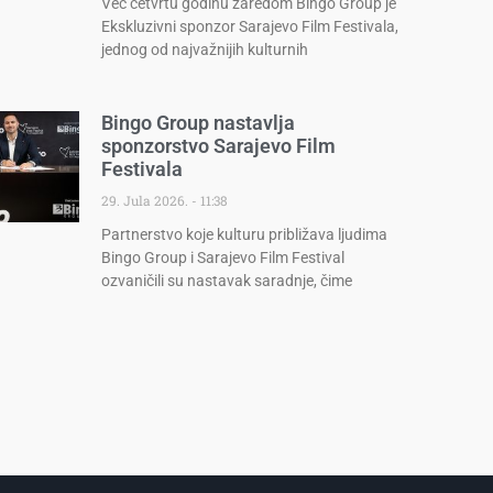
Već četvrtu godinu zaredom Bingo Group je
Ekskluzivni sponzor Sarajevo Film Festivala,
jednog od najvažnijih kulturnih
Bingo Group nastavlja
sponzorstvo Sarajevo Film
Festivala
29. Jula 2026.
11:38
Partnerstvo koje kulturu približava ljudima
Bingo Group i Sarajevo Film Festival
ozvaničili su nastavak saradnje, čime