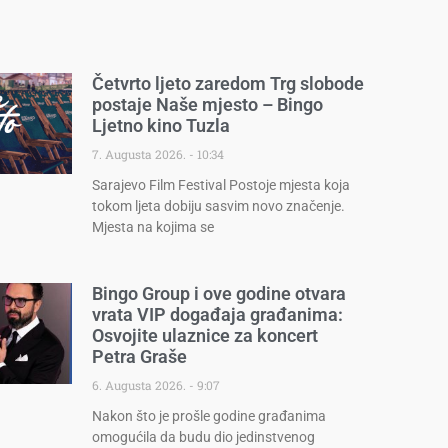
Četvrto ljeto zaredom Trg slobode
postaje Naše mjesto – Bingo
Ljetno kino Tuzla
7. Augusta 2026.
10:34
Sarajevo Film Festival Postoje mjesta koja
tokom ljeta dobiju sasvim novo značenje.
Mjesta na kojima se
Bingo Group i ove godine otvara
vrata VIP događaja građanima:
Osvojite ulaznice za koncert
Petra Graše
6. Augusta 2026.
9:07
Nakon što je prošle godine građanima
omogućila da budu dio jedinstvenog