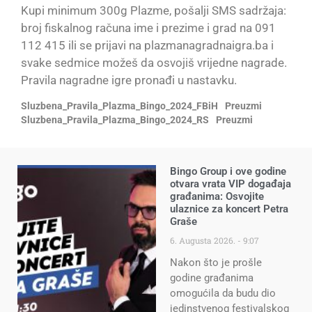
Kupi minimum 300g Plazme, pošalji SMS sadržaja:
broj fiskalnog računa ime i prezime i grad na 091
112 415 ili se prijavi na plazmanagradnaigra.ba i
svake sedmice možeš da osvojiš vrijedne nagrade.
Pravila nagradne igre pronađi u nastavku.
Sluzbena_Pravila_Plazma_Bingo_2024_FBiH
Preuzmi
Sluzbena_Pravila_Plazma_Bingo_2024_RS
Preuzmi
Bingo Group i ove godine
otvara vrata VIP događaja
građanima: Osvojite
ulaznice za koncert Petra
Graše
6. Augusta 2026.
9:07
Nakon što je prošle
godine građanima
omogućila da budu dio
jedinstvenog festivalskog