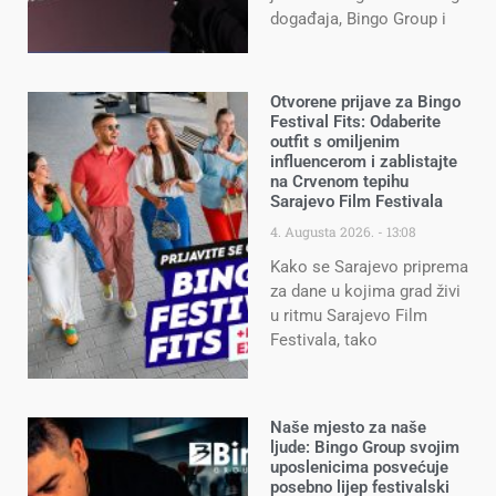
događaja, Bingo Group i
Otvorene prijave za Bingo
Festival Fits: Odaberite
outfit s omiljenim
influencerom i zablistajte
na Crvenom tepihu
Sarajevo Film Festivala
4. Augusta 2026.
13:08
Kako se Sarajevo priprema
za dane u kojima grad živi
u ritmu Sarajevo Film
Festivala, tako
Naše mjesto za naše
ljude: Bingo Group svojim
uposlenicima posvećuje
posebno lijep festivalski