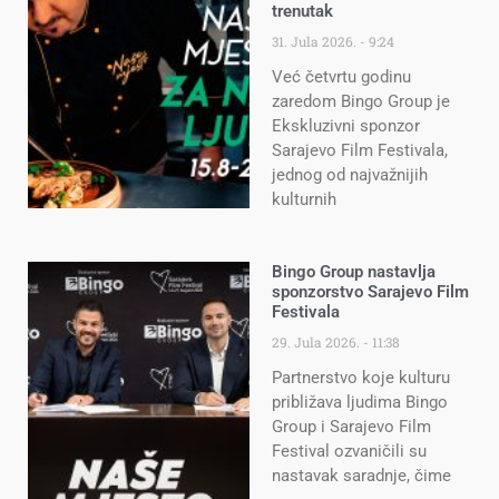
trenutak
31. Jula 2026.
9:24
Već četvrtu godinu
zaredom Bingo Group je
Ekskluzivni sponzor
Sarajevo Film Festivala,
jednog od najvažnijih
kulturnih
Bingo Group nastavlja
sponzorstvo Sarajevo Film
Festivala
29. Jula 2026.
11:38
Partnerstvo koje kulturu
približava ljudima Bingo
Group i Sarajevo Film
Festival ozvaničili su
nastavak saradnje, čime