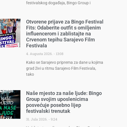
festivalskog događaja, Bingo Group i
Otvorene prijave za Bingo Festival
Fits: Odaberite outfit s omiljenim
influencerom i zablistajte na
Crvenom tepihu Sarajevo Film
Festivala
4. Augusta 2026.
13:08
Kako se Sarajevo priprema za dane u kojima
grad živi u ritmu Sarajevo Film Festivala,
tako
Naše mjesto za naše ljude: Bingo
Group svojim uposlenicima
posvećuje posebno lijep
festivalski trenutak
31. Jula 2026.
9:24