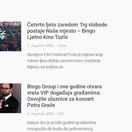
Četvrto ljeto zaredom Trg slobode
postaje Naše mjesto – Bingo
Ljetno kino Tuzla
7. Augusta 2026.
10:34
Sarajevo Film Festival Postoje mjesta koja
tokom ljeta dobiju sasvim novo značenje.
Mjesta na kojima se
Bingo Group i ove godine otvara
vrata VIP događaja građanima:
Osvojite ulaznice za koncert
Petra Graše
6. Augusta 2026.
9:07
Nakon što je prošle godine građanima
omogućila da budu dio jedinstvenog