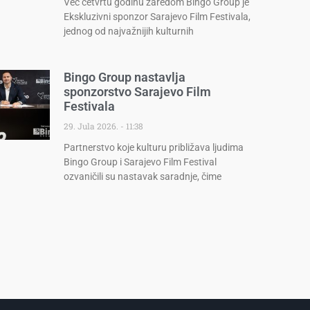
Već četvrtu godinu zaredom Bingo Group je
Ekskluzivni sponzor Sarajevo Film Festivala,
jednog od najvažnijih kulturnih
Bingo Group nastavlja
sponzorstvo Sarajevo Film
Festivala
29. Jula 2026.
11:38
Partnerstvo koje kulturu približava ljudima
Bingo Group i Sarajevo Film Festival
ozvaničili su nastavak saradnje, čime