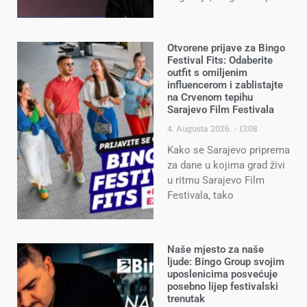
Otvorene prijave za Bingo
Festival Fits: Odaberite
outfit s omiljenim
influencerom i zablistajte
na Crvenom tepihu
Sarajevo Film Festivala
4. Augusta 2026.
13:08
Kako se Sarajevo priprema
za dane u kojima grad živi
u ritmu Sarajevo Film
Festivala, tako
Naše mjesto za naše
ljude: Bingo Group svojim
uposlenicima posvećuje
posebno lijep festivalski
trenutak