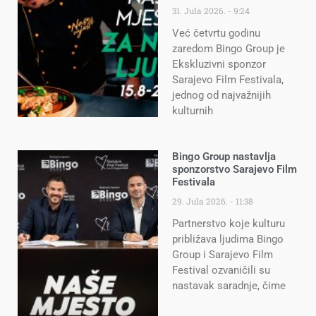
31. Jula 2026.
9:24
Već četvrtu godinu
zaredom Bingo Group je
Ekskluzivni sponzor
Sarajevo Film Festivala,
jednog od najvažnijih
kulturnih
Bingo Group nastavlja
sponzorstvo Sarajevo Film
Festivala
29. Jula 2026.
11:38
Partnerstvo koje kulturu
približava ljudima Bingo
Group i Sarajevo Film
Festival ozvaničili su
nastavak saradnje, čime