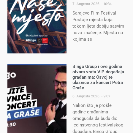
7. Augusta 2026.
10:34
Sarajevo Film Festival
Postoje mjesta koja
tokom ljeta dobiju sasvim
novo značenje. Mjesta na
kojima se
Bingo Group i ove godine
otvara vrata VIP događaja
građanima: Osvojite
ulaznice za koncert Petra
Graše
6. Augusta 2026.
9:07
Nakon što je prošle
godine građanima
omogućila da budu dio
jedinstvenog festivalskog
događaja, Bingo Group i