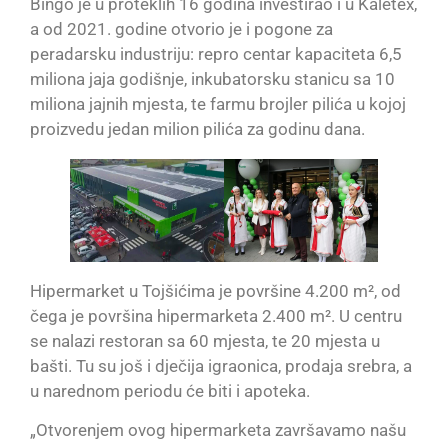
Bingo je u proteklih 16 godina investirao i u Kaletex,
a od 2021. godine otvorio je i pogone za
peradarsku industriju: repro centar kapaciteta 6,5
miliona jaja godišnje, inkubatorsku stanicu sa 10
miliona jajnih mjesta, te farmu brojler pilića u kojoj
proizvedu jedan milion pilića za godinu dana.
Hipermarket u Tojšićima je površine 4.200 m², od
čega je površina hipermarketa 2.400 m². U centru
se nalazi restoran sa 60 mjesta, te 20 mjesta u
bašti. Tu su još i dječija igraonica, prodaja srebra, a
u narednom periodu će biti i apoteka.
„Otvorenjem ovog hipermarketa završavamo našu