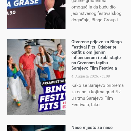
godine građanima
omogućila da budu dio
jedinstvenog festivalskog
događaja, Bingo Group i
Otvorene prijave za Bingo
Festival Fits: Odaberite
outfit s omiljenim
influencerom i zablistajte
na Crvenom tepihu
Sarajevo Film Festivala
4. Augusta 2026.
13:08
Kako se Sarajevo priprema
za dane u kojima grad živi
u ritmu Sarajevo Film
Festivala, tako
Naše mjesto za naše