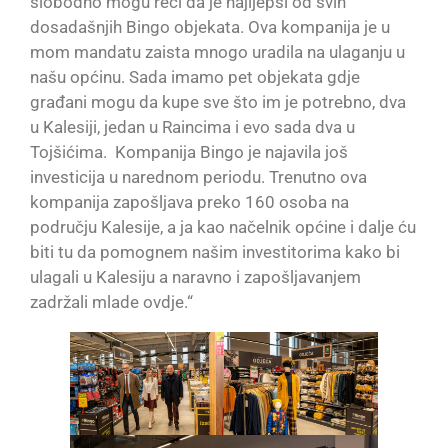
slobodno mogu reći da je najljepši od svih
dosadašnjih Bingo objekata. Ova kompanija je u
mom mandatu zaista mnogo uradila na ulaganju u
našu općinu. Sada imamo pet objekata gdje
građani mogu da kupe sve što im je potrebno, dva
u Kalesiji, jedan u Raincima i evo sada dva u
Tojšićima. Kompanija Bingo je najavila još
investicija u narednom periodu. Trenutno ova
kompanija zapošljava preko 160 osoba na
području Kalesije, a ja kao načelnik općine i dalje ću
biti tu da pomognem našim investitorima kako bi
ulagali u Kalesiju a naravno i zapošljavanjem
zadržali mlade ovdje.“