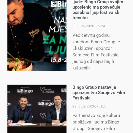
ljude: Bingo Group svojim
uposlenicima posvećuje
posebno lijep festivalski
trenutak
31. Jula 2026.
9:24
Već četvrtu godinu
zaredom Bingo Group je
Ekskluzivni sponzor
Sarajevo Film Festivala,
jednog od najvažnijih
kulturnih
Bingo Group nastavlja
sponzorstvo Sarajevo Film
Festivala
29. Jula 2026.
11:38
Partnerstvo koje kulturu
približava ljudima Bingo
Group i Sarajevo Film