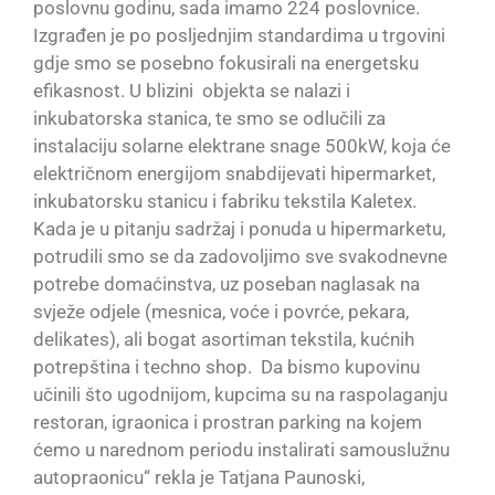
poslovnu godinu, sada imamo 224 poslovnice.
Izgrađen je po posljednjim standardima u trgovini
gdje smo se posebno fokusirali na energetsku
efikasnost. U blizini objekta se nalazi i
inkubatorska stanica, te smo se odlučili za
instalaciju solarne elektrane snage 500kW, koja će
električnom energijom snabdijevati hipermarket,
inkubatorsku stanicu i fabriku tekstila Kaletex.
Kada je u pitanju sadržaj i ponuda u hipermarketu,
potrudili smo se da zadovoljimo sve svakodnevne
potrebe domaćinstva, uz poseban naglasak na
svježe odjele (mesnica, voće i povrće, pekara,
delikates), ali bogat asortiman tekstila, kućnih
potrepština i techno shop. Da bismo kupovinu
učinili što ugodnijom, kupcima su na raspolaganju
restoran, igraonica i prostran parking na kojem
ćemo u narednom periodu instalirati samouslužnu
autopraonicu“ rekla je Tatjana Paunoski,