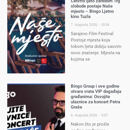
Četvrto ljeto zaredom Trg
slobode postaje Naše
mjesto – Bingo Ljetno
kino Tuzla
7. Augusta 2026.
10:34
Sarajevo Film Festival
Postoje mjesta koja
tokom ljeta dobiju sasvim
novo značenje. Mjesta na
kojima se
Bingo Group i ove godine
otvara vrata VIP događaja
građanima: Osvojite
ulaznice za koncert Petra
Graše
6. Augusta 2026.
9:07
Nakon što je prošle