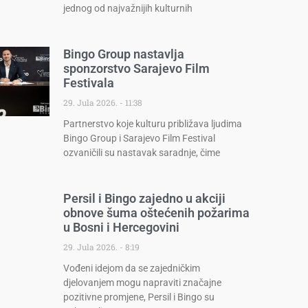
jednog od najvažnijih kulturnih
Bingo Group nastavlja
sponzorstvo Sarajevo Film
Festivala
29. Jula 2026.
11:38
Partnerstvo koje kulturu približava ljudima
Bingo Group i Sarajevo Film Festival
ozvaničili su nastavak saradnje, čime
Persil i Bingo zajedno u akciji
obnove šuma oštećenih požarima
u Bosni i Hercegovini
29. Jula 2026.
8:19
Vođeni idejom da se zajedničkim
djelovanjem mogu napraviti značajne
pozitivne promjene, Persil i Bingo su