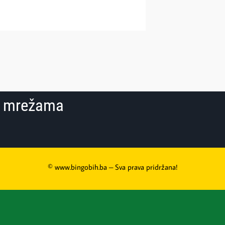
im mrežama
© www.bingobih.ba – Sva prava pridržana!