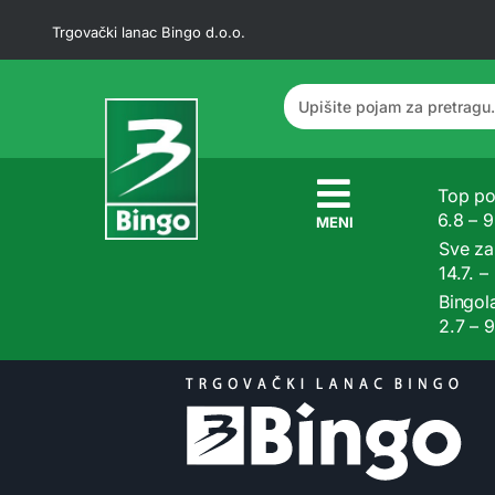
Trgovački lanac Bingo d.o.o.
Top po
6.8 – 
MENI
Sve z
14.7. –
Bingol
2.7 – 