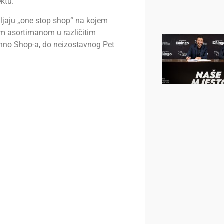
ktu.
vljaju „one stop shop“ na kojem
m asortimanom u različitim
chno Shop-a, do neizostavnog Pet