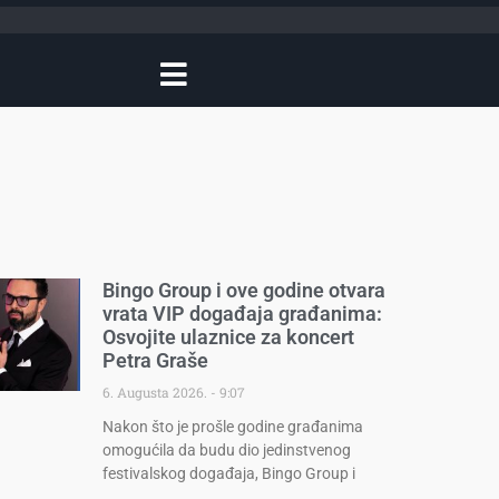
Bingo Group i ove godine otvara
vrata VIP događaja građanima:
Osvojite ulaznice za koncert
Petra Graše
6. Augusta 2026.
9:07
Nakon što je prošle godine građanima
omogućila da budu dio jedinstvenog
festivalskog događaja, Bingo Group i