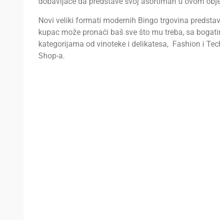
dobavljače da predstave svoj asortiman u ovom obje
Novi veliki formati modernih Bingo trgovina predsta
kupac može pronaći baš sve što mu treba, sa bogati
kategorijama od vinoteke i delikatesa, Fashion i Te
Shop-a.