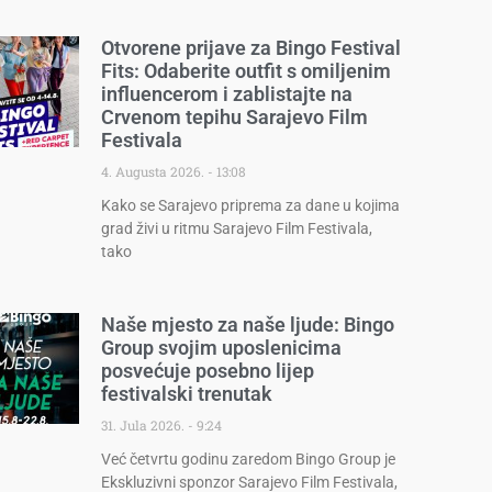
Otvorene prijave za Bingo Festival
Fits: Odaberite outfit s omiljenim
influencerom i zablistajte na
Crvenom tepihu Sarajevo Film
Festivala
4. Augusta 2026.
13:08
Kako se Sarajevo priprema za dane u kojima
grad živi u ritmu Sarajevo Film Festivala,
tako
Naše mjesto za naše ljude: Bingo
Group svojim uposlenicima
posvećuje posebno lijep
festivalski trenutak
31. Jula 2026.
9:24
Već četvrtu godinu zaredom Bingo Group je
Ekskluzivni sponzor Sarajevo Film Festivala,