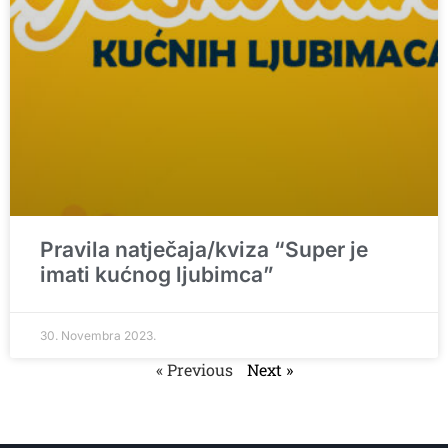
Pravila natječaja/kviza “Super je
imati kućnog ljubimca”
30. Novembra 2023.
« Previous
Next »