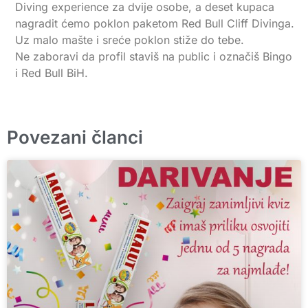
Diving experience za dvije osobe, a deset kupaca
nagradit ćemo poklon paketom Red Bull Cliff Divinga.
Uz malo mašte i sreće poklon stiže do tebe.
Ne zaboravi da profil staviš na public i označiš Bingo
i Red Bull BiH.
Povezani članci