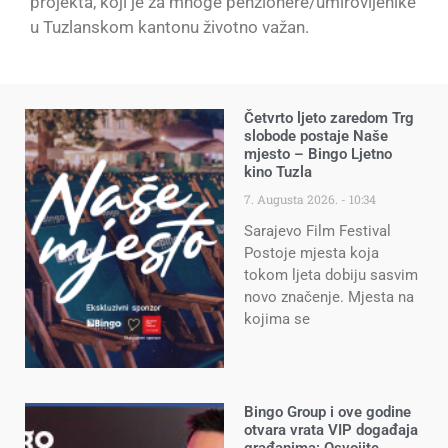
projekta, koji je za mnoge penzionere/umirovljenike
u Tuzlanskom kantonu životno važan.
Četvrto ljeto zaredom Trg
slobode postaje Naše
mjesto – Bingo Ljetno
kino Tuzla
7. Augusta 2026.
10:34
Sarajevo Film Festival
Postoje mjesta koja
tokom ljeta dobiju sasvim
novo značenje. Mjesta na
kojima se
Bingo Group i ove godine
otvara vrata VIP događaja