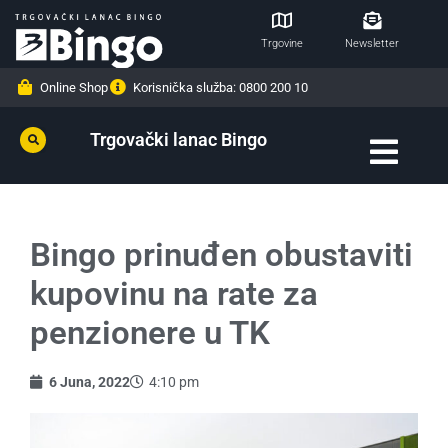
Trgovine
Newsletter
Online Shop
Korisnička služba: 0800 200 10
Trgovački lanac Bingo
Bingo prinuđen obustaviti
kupovinu na rate za
penzionere u TK
6 Juna, 2022
4:10 pm