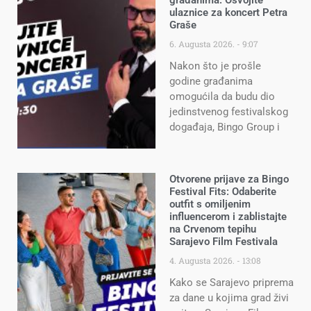
građanima: Osvojite
ulaznice za koncert Petra
Graše
6. Augusta 2026.
9:07
Nakon što je prošle
godine građanima
omogućila da budu dio
jedinstvenog festivalskog
događaja, Bingo Group i
Otvorene prijave za Bingo
Festival Fits: Odaberite
outfit s omiljenim
influencerom i zablistajte
na Crvenom tepihu
Sarajevo Film Festivala
4. Augusta 2026.
13:08
Kako se Sarajevo priprema
za dane u kojima grad živi