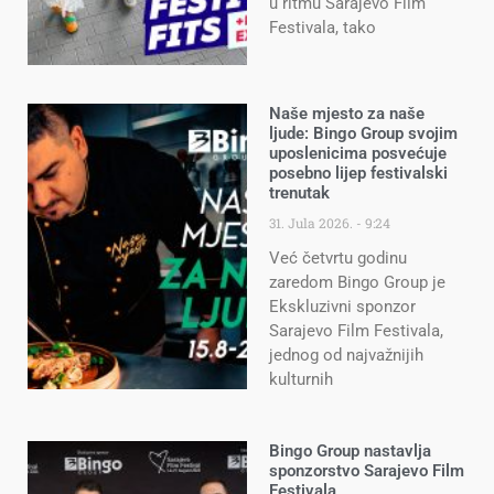
u ritmu Sarajevo Film
Festivala, tako
Naše mjesto za naše
ljude: Bingo Group svojim
uposlenicima posvećuje
posebno lijep festivalski
trenutak
31. Jula 2026.
9:24
Već četvrtu godinu
zaredom Bingo Group je
Ekskluzivni sponzor
Sarajevo Film Festivala,
jednog od najvažnijih
kulturnih
Bingo Group nastavlja
sponzorstvo Sarajevo Film
Festivala