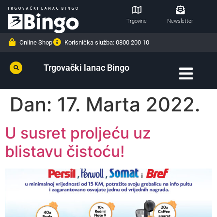
Trgovine
Newsletter
Online Shop
Korisnička služba: 0800 200 10
Trgovački lanac Bingo
Dan:
17. Marta 2022.
U susret proljeću uz
blistavu čistoću!