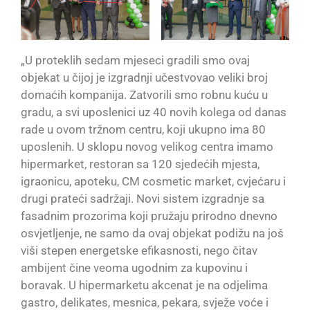
„U proteklih sedam mjeseci gradili smo ovaj
objekat u čijoj je izgradnji učestvovao veliki broj
domaćih kompanija. Zatvorili smo robnu kuću u
gradu, a svi uposlenici uz 40 novih kolega od danas
rade u ovom tržnom centru, koji ukupno ima 80
uposlenih. U sklopu novog velikog centra imamo
hipermarket, restoran sa 120 sjedećih mjesta,
igraonicu, apoteku, CM cosmetic market, cvjećaru i
drugi prateći sadržaji. Novi sistem izgradnje sa
fasadnim prozorima koji pružaju prirodno dnevno
osvjetljenje, ne samo da ovaj objekat podižu na još
viši stepen energetske efikasnosti, nego čitav
ambijent čine veoma ugodnim za kupovinu i
boravak. U hipermarketu akcenat je na odjelima
gastro, delikates, mesnica, pekara, svježe voće i