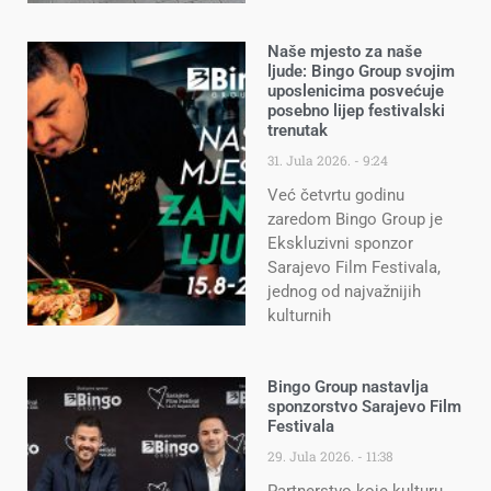
Naše mjesto za naše
ljude: Bingo Group svojim
uposlenicima posvećuje
posebno lijep festivalski
trenutak
31. Jula 2026.
9:24
Već četvrtu godinu
zaredom Bingo Group je
Ekskluzivni sponzor
Sarajevo Film Festivala,
jednog od najvažnijih
kulturnih
Bingo Group nastavlja
sponzorstvo Sarajevo Film
Festivala
29. Jula 2026.
11:38