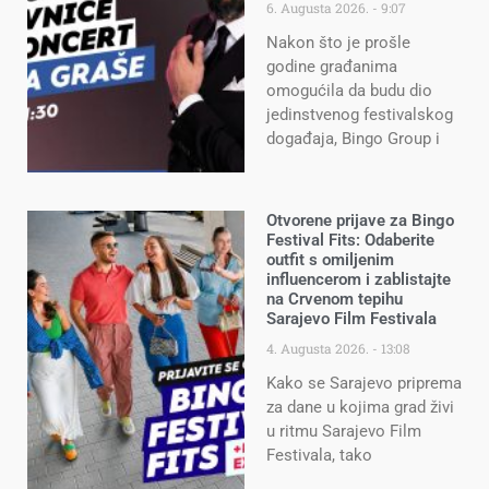
6. Augusta 2026.
9:07
Nakon što je prošle
godine građanima
omogućila da budu dio
jedinstvenog festivalskog
događaja, Bingo Group i
Otvorene prijave za Bingo
Festival Fits: Odaberite
outfit s omiljenim
influencerom i zablistajte
na Crvenom tepihu
Sarajevo Film Festivala
4. Augusta 2026.
13:08
Kako se Sarajevo priprema
za dane u kojima grad živi
u ritmu Sarajevo Film
Festivala, tako