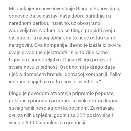
Mi očekujemo nove investicije Binga u Banovićima,
odnosno da se nastavi naša dobra suradnja i u
narednom periodu, naravno, uz obostrano
zadovoljstvo. Nadam da će Bingo proširiti svoju
djelatnost u našoj općini, da to neće ostati samo
na trgovini. Ova kompanija davno je izašla iz okvira
svoje prvobitne djelatnosti i nije to više samo
trgovina i ugostiteljstvo. Danas Bingo proizvodi,
stvara novu vrijednost. Osobno mi je drago da je
riječ o domaćem brendu, domaćoj kompaniji. Želim
im puno uspjeha u radu i novih investicija.“
Bingo je povodom otvorenja pripremio popuste,
poklone i prigodan program, a svaki stotog kupca
su nagradili besplatnom kupovinom. Završavaju
ovu za njih uspješnu godinu sa 222 poslovnice i
više od 9.000 uposlenih u grupaciji.