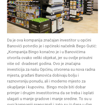
Da je ova kompanija značajan investitor u općini
Banovići potvrdio je i općinski načelnik Bego Gutić:
„Kompanija Bingo konačno je i u Banovićima
otvorila ovako veliki objekat, jer su ovdje prisutni
više od dvadeset godina. Ovo je značajna
investicija za našu Općinu, otvorena su nova radna
mjesta, građani Banovića dobivaju bolju i
raznovrsniju ponudu, ali i moderno mjesto za
okupljanje i kupovinu. Bingo može biti dobar
primjer i drugim investitorima da se treba i isplati
ulagati u manje gradove i manje sredine. To su u
ovoj kompaniji prepoznali i zato su iz dana u dan