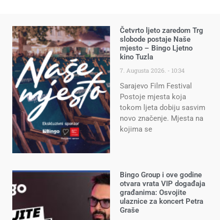
Četvrto ljeto zaredom Trg
slobode postaje Naše
mjesto – Bingo Ljetno
kino Tuzla
7. Augusta 2026.
10:34
Sarajevo Film Festival
Postoje mjesta koja
tokom ljeta dobiju sasvim
novo značenje. Mjesta na
kojima se
Bingo Group i ove godine
otvara vrata VIP događaja
građanima: Osvojite
ulaznice za koncert Petra
Graše